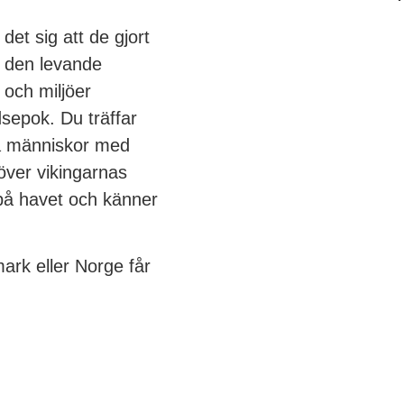
et sig att de gjort
I den levande
 och miljöer
epok. Du träffar
da människor med
över vikingarnas
 på havet och känner
ark eller Norge får