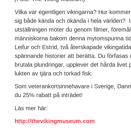
Vilka var egentligen vikingarna? Hur kommer d
sig både kända och ökända i hela världen? 
utställningen möter du genom filmer, föremål
människorna bakom denna mytomspunna tids
Leifur och Estrid, två återskapade vikingati
spännande historier att berätta. Du förfasas 
brutala plundringar, upplever det hårda livet
lukten av tjära och torkad fisk.
Som veterankortsinnehavare i Sverige, Danm
du 25% rabatt på inträdet!
Läs mer här:
Nödvändiga
http://thevikingmuseum.com
Dessa
cookies är