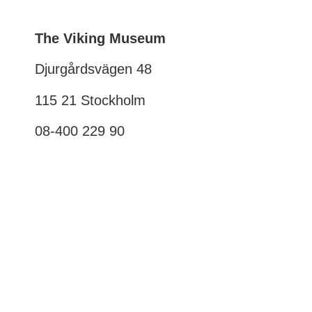
nödvändiga
och kan inte
avaktiveras,
The Viking Museum
då de är
avgörande för
Djurgårdsvägen 48
webbplatsens
funktion.
115 21 Stockholm
08-400 229 90
Statistik
För att
förbättra
webbplatsens
struktur och
funktionalitet,
baserat på
användningen.
Upplevelse
För att