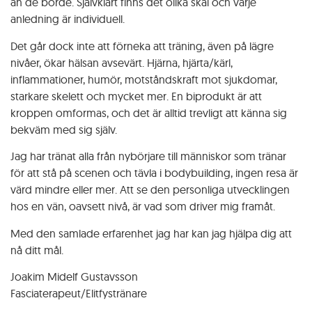
än de borde. Självklart finns det olika skäl och varje
anledning är individuell.
Det går dock inte att förneka att träning, även på lägre
nivåer, ökar hälsan avsevärt. Hjärna, hjärta/kärl,
inflammationer, humör, motståndskraft mot sjukdomar,
starkare skelett och mycket mer. En biprodukt är att
kroppen omformas, och det är alltid trevligt att känna sig
bekväm med sig själv.
Jag har tränat alla från nybörjare till människor som tränar
för att stå på scenen och tävla i bodybuilding, ingen resa är
värd mindre eller mer. Att se den personliga utvecklingen
Nödvändiga
hos en vän, oavsett nivå, är vad som driver mig framåt.
Dessa
cookies är
Med den samlade erfarenhet jag har kan jag hjälpa dig att
nödvändiga
och kan inte
nå ditt mål.
avaktiveras,
Joakim Midelf Gustavsson
då de är
avgörande
Fasciaterapeut/Elitfystränare
för