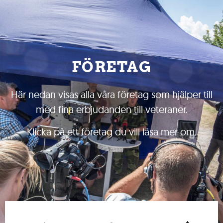
webbplatsens
funktion.
Statistik
För att
FÖRETAG
förbättra
webbplatsens
struktur och
Här nedan visas alla våra företag som hjälper till
funktionalitet,
med fina erbjudanden till veteraner.
baserat på
användningen.
Klicka på ett företag du vill läsa mer om.
Upplevelse
För att
optimera
webbplatsens
prestanda
under ditt
besök. Om
du avvisar