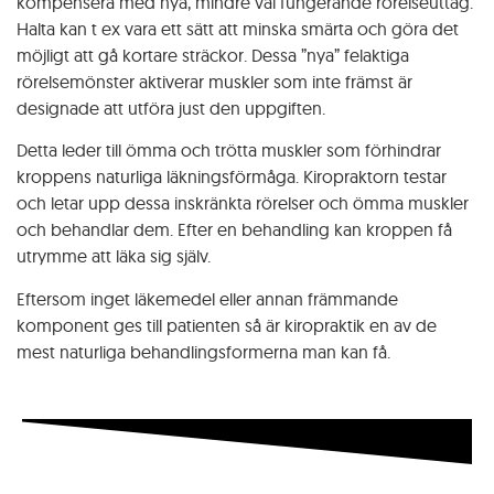
kompensera med nya, mindre väl fungerande rörelseuttag.
Halta kan t ex vara ett sätt att minska smärta och göra det
möjligt att gå kortare sträckor. Dessa ”nya” felaktiga
rörelsemönster aktiverar muskler som inte främst är
designade att utföra just den uppgiften.
Detta leder till ömma och trötta muskler som förhindrar
kroppens naturliga läkningsförmåga. Kiropraktorn testar
och letar upp dessa inskränkta rörelser och ömma muskler
och behandlar dem. Efter en behandling kan kroppen få
utrymme att läka sig själv.
Nödvändiga
Eftersom inget läkemedel eller annan främmande
Dessa
komponent ges till patienten så är kiropraktik en av de
cookies
mest naturliga behandlingsformerna man kan få.
är
nödvändiga
och
kan
inte
avaktiveras,