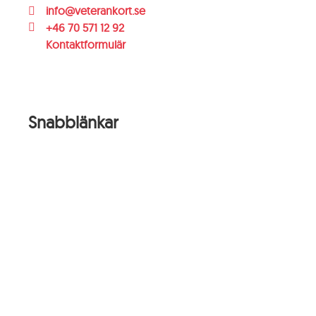
info@veterankort.se
+46 70 571 12 92
Kontaktformulär
Snabblänkar
Startsidan
Erbjudanden
Nyheter
För företag
Om Veterankortet
Ansök om veterankort
Ideella organisationer
Kontakt
Integritetspolicy
Logga in