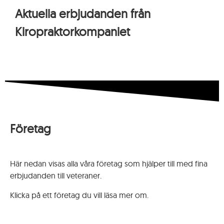
då
Aktuella erbjudanden från
de
Kiropraktorkompaniet
är
avgörande
för
webbplatsens
funktion.
Statistik
För
att
Företag
förbättra
webbplatsens
struktur
Här nedan visas alla våra företag som hjälper till med fina
och
erbjudanden till veteraner.
funktionalitet,
baserat
Klicka på ett företag du vill läsa mer om.
på
användningen.