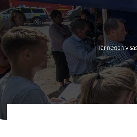
Upplevelse
För att
optimera
webbplatsens
prestanda
under ditt
Här nedan visas 
besök. Om
du avvisar
dessa cookies
kan viss
funktionalitet
på
webbplatsen
försämras.
Marknadsföring
Genom att dela