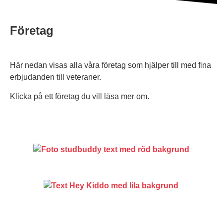
då
de
Företag
är
avgörande
för
Här nedan visas alla våra företag som hjälper till med fina
webbplatsens
erbjudanden till veteraner.
funktion.
Statistik
Klicka på ett företag du vill läsa mer om.
För
att
förbättra
webbplatsens
struktur
och
funktionalitet,
baserat
på
användningen.