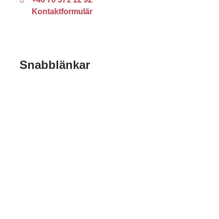
Kontaktformulär
Snabblänkar
Startsidan
Erbjudanden
Nyheter
För företag
Om Veterankortet
Ansök om veterankort
Ideella organisationer
Kontakt
Integritetspolicy
Logga in