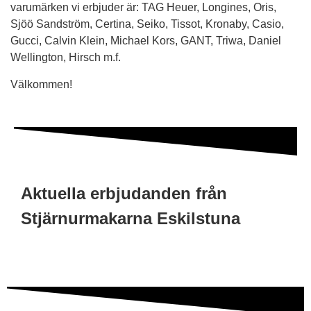
varumärken vi erbjuder är: TAG Heuer, Longines, Oris,
Sjöö Sandström, Certina, Seiko, Tissot, Kronaby, Casio,
Gucci, Calvin Klein, Michael Kors, GANT, Triwa, Daniel
Wellington, Hirsch m.f.
Välkommen!
Nödvändiga
Aktuella erbjudanden från
Dessa
cookies
Stjärnurmakarna Eskilstuna
är
nödvändiga
och
kan
inte
avaktiveras,